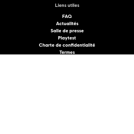
Liens utiles
FAQ
Actualités
Salle de presse
Playtest
Charte de confidentialité
Termes
Revoquer le consentement
Ubisoft au Canada
Montréal
Québec
Saguenay
Sherbrooke
Toronto
© 2021 Ubisoft Entertainment. Tous droits réservés. Ubisoft, Ubi.com et le