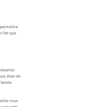
 permettre
e fait que
présenter
bas était de
l’année
nifier mon