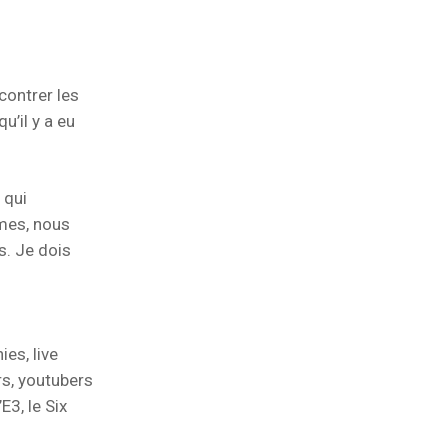
ncontrer les
’il y a eu
 qui
èmes, nous
s. Je dois
es, live
rs, youtubers
3, le Six