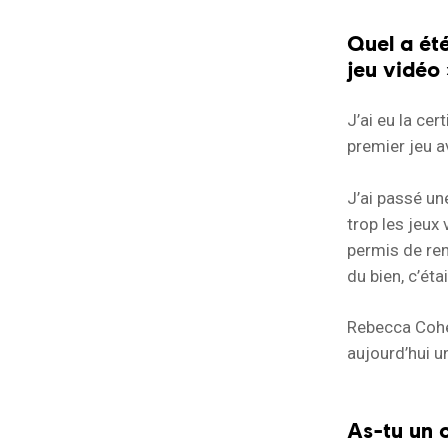
Quel a été
jeu vidéo 
J’ai eu la cer
premier jeu 
J’ai passé un
trop les jeux
permis de ren
du bien, c’ét
Rebecca Cohen
aujourd’hui u
As-tu un c