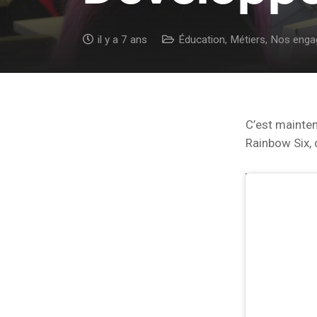
il y a 7 ans
Éducation
,
Métiers
,
Nos enga
C’est mainte
Rainbow Six, 