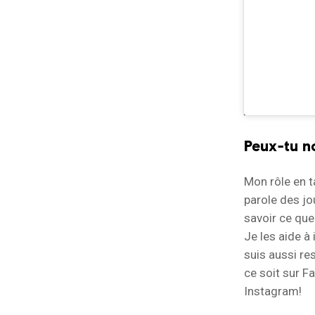
Peux-tu no
Mon rôle en 
parole des jou
savoir ce que
Je les aide 
suis aussi re
ce soit sur F
Instagram!