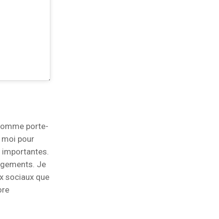
 comme porte-
s moi pour
 importantes.
ngements. Je
x sociaux que
ore