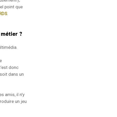
usement!),
tel point que
RDS
.
 métier ?
ltimédia.
e
c’est donc
soit dans un
 amis, il n’y
roduire un jeu