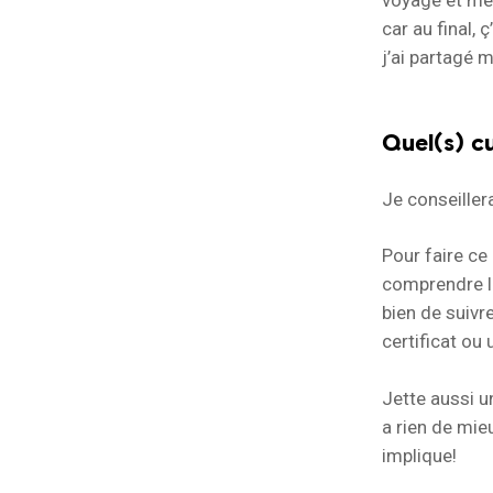
voyage et me 
car au final, 
j’ai partagé 
Quel(s) cu
Je conseiller
Pour faire ce
comprendre le
bien de suivr
certificat ou u
Jette aussi u
a rien de mie
implique!