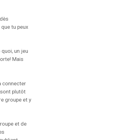
 dès
 que tu peux
 quoi, un jeu
porte! Mais
 à connecter
sont plutôt
re groupe et y
groupe et de
es