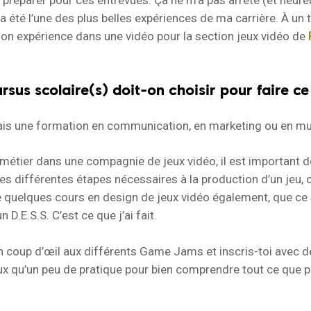
préparer pour ces entrevues. Ça ne m’a pas arrêté (et heure
ç’a été l’une des plus belles expériences de ma carrière. À un 
mon expérience dans une vidéo pour la section jeux vidéo de
rsus scolaire(s) doit-on choisir pour faire ce
ais une formation en communication, en marketing ou en mu
 métier dans une compagnie de jeux vidéo, il est important d
s différentes étapes nécessaires à la production d’un jeu, 
e quelques cours en design de jeux vidéo également, que ce 
n D.E.S.S. C’est ce que j’ai fait.
n coup d’œil aux différents Game Jams et inscris-toi avec des
ux qu’un peu de pratique pour bien comprendre tout ce que p