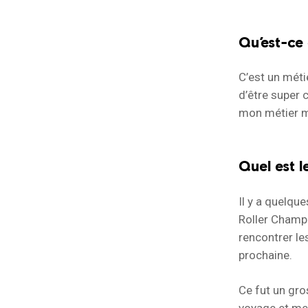
Qu’est-ce 
C’est un méti
d’être super c
mon métier me
Quel est l
Il y a quelqu
Roller Champi
rencontrer les
prochaine.
Ce fut un gro