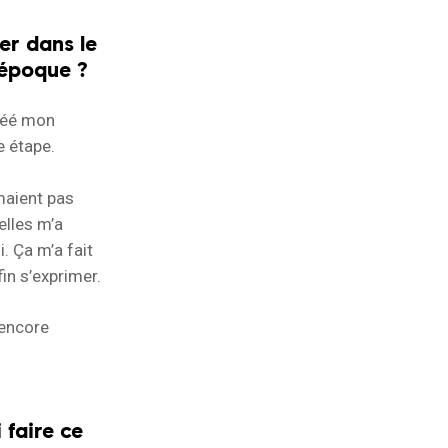
ler dans le
’époque ?
créé mon
e étape.
maient pas
elles m’a
 Ça m’a fait
in s’exprimer.
 encore
 faire ce