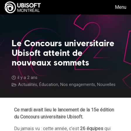
Menu
Le Concours universitaire
Ubisoft atteint de
nouveaux sommets
il y a 2 ans
Actualités
,
Éducation
,
Nos engagements
,
Nouvelles
Ce mardi avait lieu le lancement de la 15e
édition
du Concours universitaire Ubisoft.
Du jamais vu : cette année, c’est
26
équipes
qui