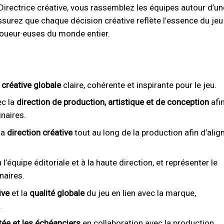
 Directrice créative, vous rassemblez les équipes autour d’un
urez que chaque décision créative reflète l’essence du jeu
 joueur·euses du monde entier.
 créative globale
claire, cohérente et inspirante pour le jeu.
ec la
direction de production, artistique et de conception
afi
inaires.
la
direction créative
tout au long de la production afin d’alig
 l’équipe éditoriale et à la haute direction, et représenter le
naires.
ive
et la
qualité globale
du jeu en lien avec la marque,
.
rtée et les échéanciers
en collaboration avec la production.