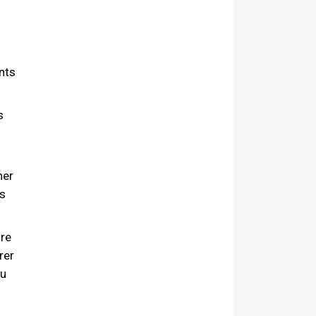
nts
s
ner
s
dre
rer
du