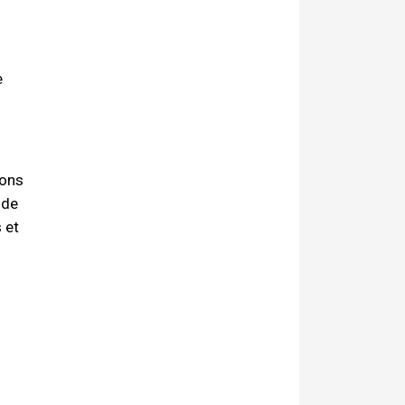
e
ions
 de
 et