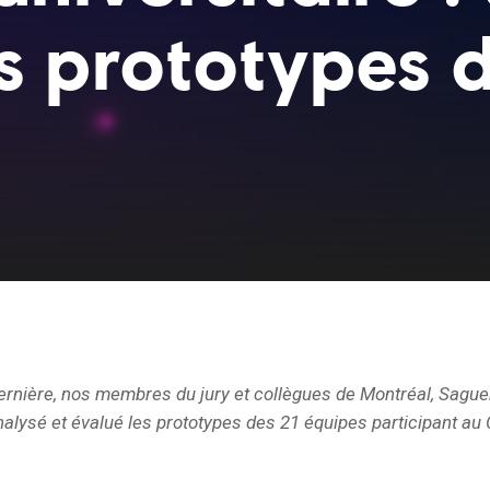
s prototypes d
rnière, nos membres du jury et collègues de Montréal, Sague
alysé et évalué les prototypes des 21 équipes participant au