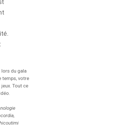
st
nt
ité.
t
 lors du gala
re temps, votre
 jeux. Tout ce
idéo.
hnologie
cordia,
hicoutimi