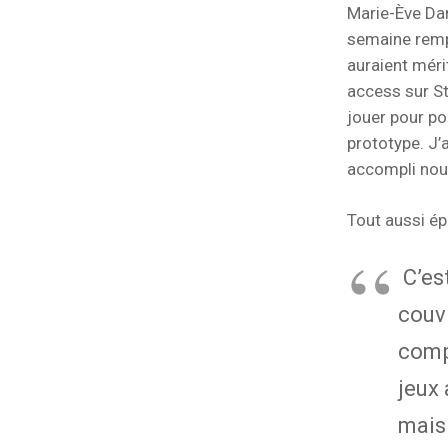
Marie-Ève Dani
semaine rempl
auraient méri
access sur St
jouer pour p
prototype. J’a
accompli nous
Tout aussi ép
C’est
couv
compl
jeux 
mais