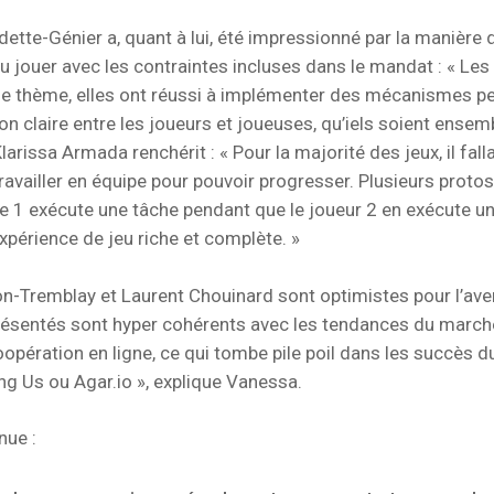
ette-Génier a, quant à lui, été impressionné par la manière 
u jouer avec les contraintes incluses dans le mandat : « Les
 le thème, elles ont réussi à implémenter des mécanismes p
 claire entre les joueurs et joueuses, qu’iels soient ensem
larissa Armada renchérit : « Pour la majorité des jeux, il falla
availler en équipe pour pouvoir progresser. Plusieurs protos
e 1 exécute une tâche pendant que le joueur 2 en exécute un
expérience de jeu riche et complète. »
on-Tremblay et Laurent Chouinard sont optimistes pour l’aven
résentés sont hyper cohérents avec les tendances du march
oopération en ligne, ce qui tombe pile poil dans les succès
Us ou Agar.io », explique Vanessa.
nue :