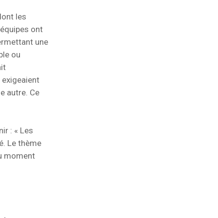
dont les
 équipes ont
ermettant une
ble ou
it
 exigeaient
e autre. Ce
ir : « Les
é. Le thème
 du moment