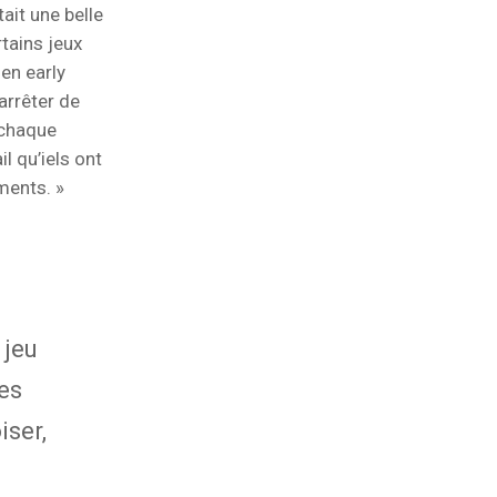
tait une belle
tains jeux
en early
arrêter de
 chaque
il qu’iels ont
ments. »
 jeu
es
iser,