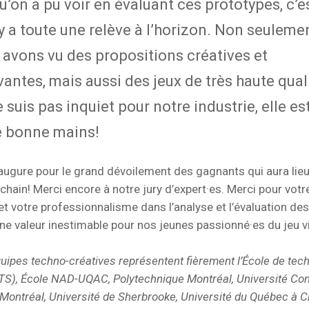
’on a pu voir en évaluant ces prototypes, c’e
 y a toute une relève à l’horizon. Non seuleme
 avons vu des propositions créatives et
antes, mais aussi des jeux de très haute qual
 suis pas inquiet pour notre industrie, elle es
e bonne mains!
augure pour le grand dévoilement des gagnants qui aura lieu
ochain! Merci encore à notre jury d’expert·es. Merci pour vot
 votre professionnalisme dans l’analyse et l’évaluation des
’une valeur inestimable pour nos jeunes passionné·es du jeu v
uipes techno-créatives représentent fièrement l’École de tec
TS), École NAD-UQAC, Polytechnique Montréal, Université Con
 Montréal, Université de Sherbrooke, Université du Québec à C