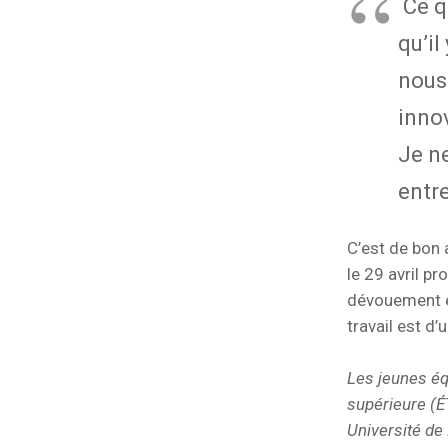
Ce qu
qu’il
nous
innov
Je ne
entr
C’est de bon 
le 29 avril pr
dévouement et
travail est d
Les jeunes éq
supérieure (É
Université de