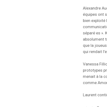
Alexandre Aud
équipes ont s
bien exploité
communication
séparé·es ». K
absolument tr
que la joueus
qui rendait l’
Vanessa Filli
prototypes p
menait à la c
comme Among 
Laurent conti