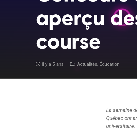
aperçu de
course
il y a 5 ans
Actualités
,
Éducation
La semaine de
Québec ont an
universitaire.