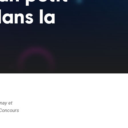
ans la
nay et
 Concours