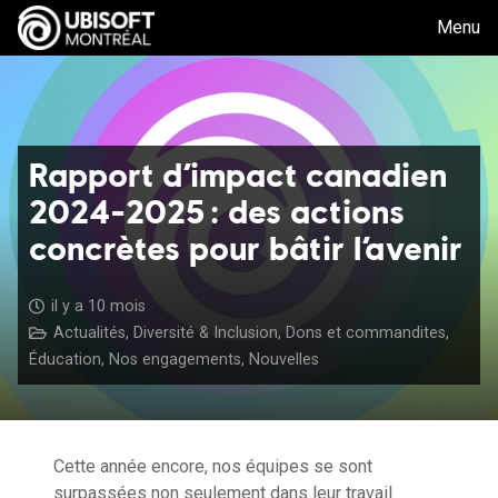
Menu
Rapport d’impact canadien
2024-2025 : des actions
concrètes pour bâtir l’avenir
il y a 10 mois
Actualités
,
Diversité & Inclusion
,
Dons et commandites
,
Éducation
,
Nos engagements
,
Nouvelles
Cette année encore, nos équipes se sont
surpassées non seulement dans leur travail