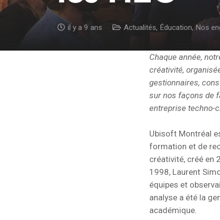
il y a 9 ans
Actualités
,
Éducation
,
Nos en
Chaque année, notre
créativité, organisé
gestionnaires, cons
sur nos façons de fa
entreprise techno-c
Ubisoft Montréal es
formation et de re
créativité, créé en
1998, Laurent Simo
équipes et observai
analyse a été la ge
académique.