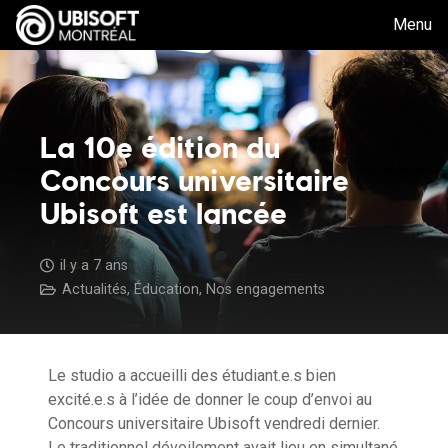
Menu
La 10e édition du
Concours universitaire
Ubisoft est lancée
il y a 7 ans
Actualités
,
Éducation
,
Nos engagements
Le studio a accueilli des étudiant.e.s bien
excité.e.s à l’idée de donner le coup d’envoi au
Concours universitaire Ubisoft vendredi dernier.
Le traditionnel dévoilement avait lieu en simultané