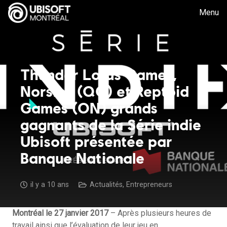
Menu
Thunder Lotus Games,
Norsfell (QC) et Reptoid
Games (ON) grands
gagnants de la Série indie
Ubisoft présentée par
Banque Nationale
il y a 10 ans
Actualités
,
Entrepreneurs
Montréal le 27 janvier 2017
– Après plusieurs heures de
travail ainsi que l’évaluation de leur jeu en