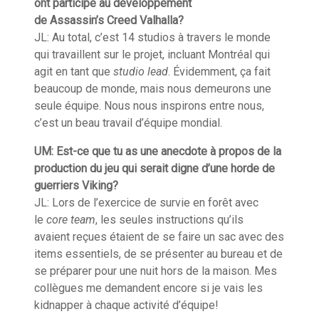
ont participé au développement
de
Assassin’s
Creed
Valhalla
?
JL:
Au total, c’est 14 studios à travers le monde
qui travaillent sur le projet, incluant Montréal qui
agit en tant que
studio lead
. Évidemment, ça fait
beaucoup de monde, mais nous demeurons une
seule équipe. Nous nous inspirons entre nous,
c’est un beau travail d’équipe mondial.
UM:
Est-ce que tu as une anecdote à propos de la
production du jeu qui serait digne d’une horde de
guerriers Viking?
JL:
Lors de l’
exercice
de survie en forêt avec
le
c
ore
t
eam
, les seules instructions qu’ils
avaient
reçues
étaient de se faire un sac avec des
items essentiels, de se
présenter
au bureau et de
se préparer pour
une nuit hors de la maison. Mes
collègues me demandent encore si je vais les
kidnapper à chaque activité d’équipe!