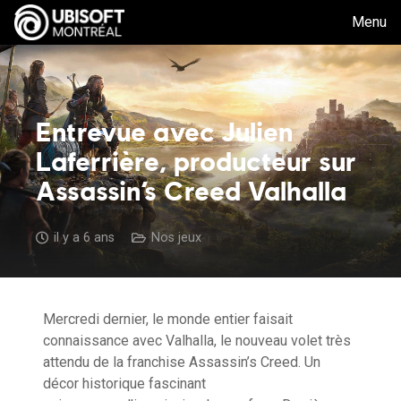
Menu
Entrevue avec Julien
Laferrière, producteur sur
Assassin’s Creed Valhalla
il y a 6 ans
Nos jeux
Mercredi dernier, le monde entier faisait
connaissance avec
Valhalla
, le nouveau volet très
attend
u
de la franchise
Assassin’s
Creed
. Un
décor historique fascinant