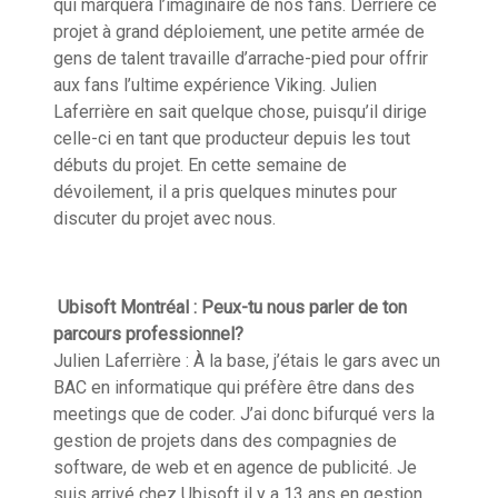
qui
marquera
l’imaginaire de nos fans. Derrière ce
projet à grand
déploiement
, une petite armée de
gens de talent travaille d’
arrache-pied
pour offrir
aux fans l’ultime
expérience
Viking. Julien
Laferrière en sait quelque chose, puisqu’il dirige
celle-ci en tant que producteur depuis les tout
débuts du projet. En cette semaine de
dévoilement, il a pris quelques minutes pour
discuter du projet avec nous.
Ubisoft Montréal : Peux-tu nous parler de ton
parcours professionnel?
Julien Laferrière : À la base, j’étais le gars avec un
BAC en informatique qui préfère être dans des
meetings que
de
coder. J’ai donc bifurqué vers la
gestion de projets dans des
compagnies
de
software, de web et en agence de publicité. Je
suis
arrivé
chez Ubisoft il y a 13 ans en gestion