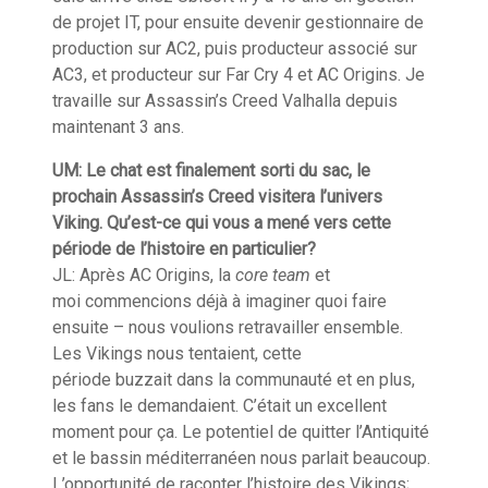
de projet IT, pour ensuite devenir gestionnaire de
production sur AC2, puis producteur associé sur
AC3,
et producteur sur
Far Cry 4 et AC
Origins
. Je
travaille sur
Assassin’s
Creed
Valhalla
depuis
maintenant 3 ans.
UM: Le chat est finalement sorti du sac, le
prochain
Assassin’s
Creed
visitera l’univers
Viking. Qu’est-ce qui vous a mené vers cette
période de l’histoire en particulier?
JL: Après AC
Origins
, la
core
team
et
moi
commencions
déjà à imaginer quoi faire
ensuite – nous voulions retravailler ensemble.
Les Vikings nous tentaient, cette
période
buzzait
dans la communauté et en plus,
les fans le demandaient. C’était un excellent
moment pour ça. Le potentiel de quitter l’
A
ntiquité
et l
e
bassin
méditerranéen
nous parlait beaucoup.
L’opportunité de raconter
l
’
histoire des Vikings;